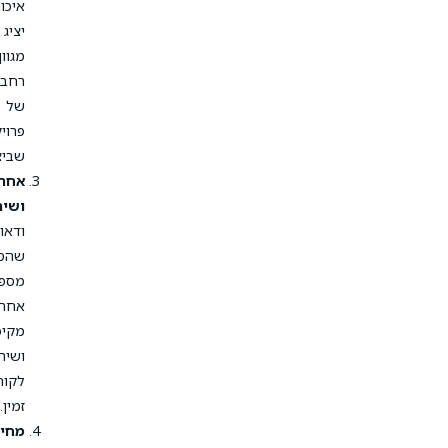
איכותי
יציג
מגוון
רחב
של
פרויקטים
שביצע.
אחריות
ושירות
:
ודאו
שהספק
מספק
אחריות
מקיפה
ושירות
לקוחות
זמין.
מחיר