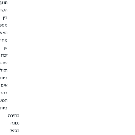
הוגן
:
השוו
בין
מספר
הצעות
מחיר,
אך
זכרו
שהמחיר
הזול
ביותר
אינו
בהכרח
המשתלם
ביותר.
בחירה
נכונה
בספק