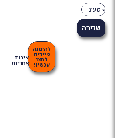
שליחה
להזמנה
מיידית
איכות
לחצו
ואחריות
עכשיו!